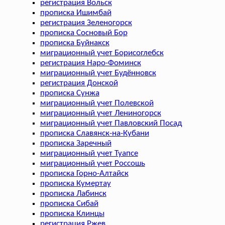
регистрация Вольск
прописка Ишимбай
регистрация Зеленогорск
прописка Сосновый Бор
прописка Буйнакск
миграционный учет Борисоглебск
регистрация Наро-Фоминск
миграционный учет Будённовск
регистрация Донской
прописка Сунжа
миграционный учет Полевской
миграционный учет Лениногорск
миграционный учет Павловский Посад
прописка Славянск-на-Кубани
прописка Заречный
миграционный учет Туапсе
миграционный учет Россошь
прописка Горно-Алтайск
прописка Кумертау
прописка Лабинск
прописка Сибай
прописка Клинцы
регистрация Ржев