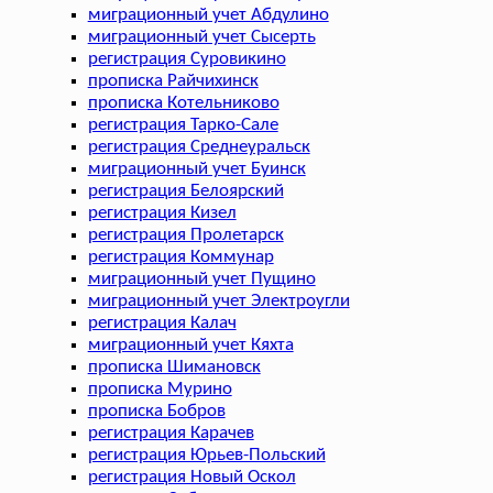
миграционный учет Абдулино
миграционный учет Сысерть
регистрация Суровикино
прописка Райчихинск
прописка Котельниково
регистрация Тарко-Сале
регистрация Среднеуральск
миграционный учет Буинск
регистрация Белоярский
регистрация Кизел
регистрация Пролетарск
регистрация Коммунар
миграционный учет Пущино
миграционный учет Электроугли
регистрация Калач
миграционный учет Кяхта
прописка Шимановск
прописка Мурино
прописка Бобров
регистрация Карачев
регистрация Юрьев-Польский
регистрация Новый Оскол