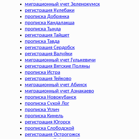
миграционный учет Зеленокумск
регистрация Кулебаки
прописка Добрянка
прописка Кандалакша
прописка Тында
регистрация Тайшет
прописка Тавда
регистрация Сердобск
регистрация Валуйки
миграционный учет Гулькевичи
регистрация Вятские Поляны
прописка Истра
регистрация Тейково
миграционный учет Абинск
миграционный учет Азнакаево
прописка Новокубанск
прописка Сухой Лог
прописка Углич
прописка Кинель
регистрация Югорск
прописка Слободской
регистрация Острогожск