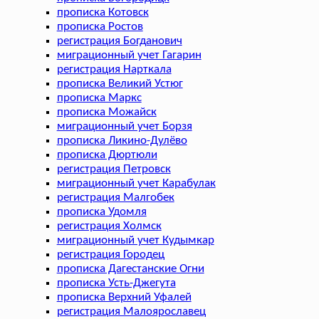
прописка Котовск
прописка Ростов
регистрация Богданович
миграционный учет Гагарин
регистрация Нарткала
прописка Великий Устюг
прописка Маркс
прописка Можайск
миграционный учет Борзя
прописка Ликино-Дулёво
прописка Дюртюли
регистрация Петровск
миграционный учет Карабулак
регистрация Малгобек
прописка Удомля
регистрация Холмск
миграционный учет Кудымкар
регистрация Городец
прописка Дагестанские Огни
прописка Усть-Джегута
прописка Верхний Уфалей
регистрация Малоярославец