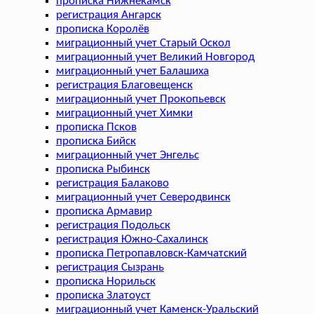
прописка Нижнекамск
регистрация Ангарск
прописка Королёв
миграционный учет Старый Оскол
миграционный учет Великий Новгород
миграционный учет Балашиха
регистрация Благовещенск
миграционный учет Прокопьевск
миграционный учет Химки
прописка Псков
прописка Бийск
миграционный учет Энгельс
прописка Рыбинск
регистрация Балаково
миграционный учет Северодвинск
прописка Армавир
регистрация Подольск
регистрация Южно-Сахалинск
прописка Петропавловск-Камчатский
регистрация Сызрань
прописка Норильск
прописка Златоуст
миграционный учет Каменск-Уральский