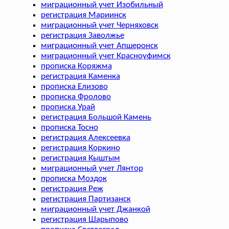
миграционный учет Изобильный
регистрация Мариинск
миграционный учет Черняховск
регистрация Заволжье
миграционный учет Апшеронск
миграционный учет Красноуфимск
прописка Коряжма
регистрация Каменка
прописка Елизово
прописка Фролово
прописка Урай
регистрация Большой Камень
прописка Тосно
регистрация Алексеевка
регистрация Коркино
регистрация Кыштым
миграционный учет Лянтор
прописка Моздок
регистрация Реж
регистрация Партизанск
миграционный учет Джанкой
регистрация Шарыпово