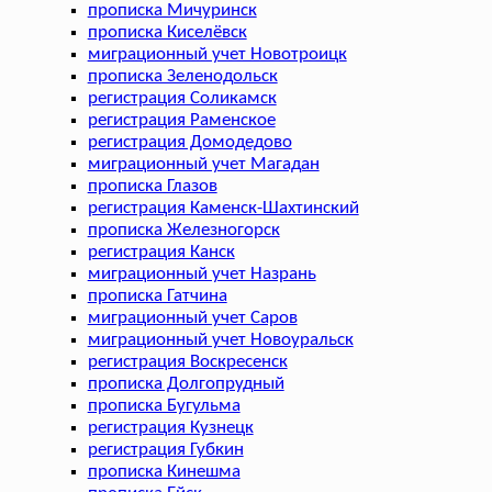
прописка Мичуринск
прописка Киселёвск
миграционный учет Новотроицк
прописка Зеленодольск
регистрация Соликамск
регистрация Раменское
регистрация Домодедово
миграционный учет Магадан
прописка Глазов
регистрация Каменск-Шахтинский
прописка Железногорск
регистрация Канск
миграционный учет Назрань
прописка Гатчина
миграционный учет Саров
миграционный учет Новоуральск
регистрация Воскресенск
прописка Долгопрудный
прописка Бугульма
регистрация Кузнецк
регистрация Губкин
прописка Кинешма